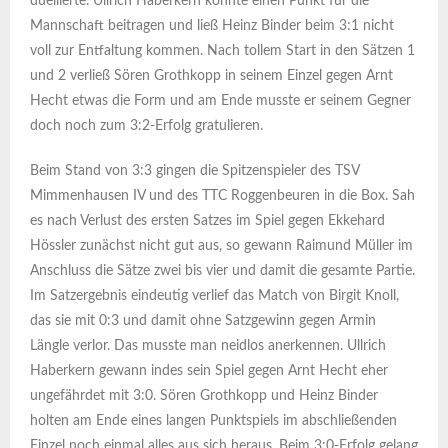
duellierte. Ullrich Haberkern konnte einen Punkt für die
Mannschaft beitragen und ließ Heinz Binder beim 3:1 nicht
voll zur Entfaltung kommen. Nach tollem Start in den Sätzen 1
und 2 verließ Sören Grothkopp in seinem Einzel gegen Arnt
Hecht etwas die Form und am Ende musste er seinem Gegner
doch noch zum 3:2-Erfolg gratulieren.
Beim Stand von 3:3 gingen die Spitzenspieler des TSV
Mimmenhausen IV und des TTC Roggenbeuren in die Box. Sah
es nach Verlust des ersten Satzes im Spiel gegen Ekkehard
Hössler zunächst nicht gut aus, so gewann Raimund Müller im
Anschluss die Sätze zwei bis vier und damit die gesamte Partie.
Im Satzergebnis eindeutig verlief das Match von Birgit Knoll,
das sie mit 0:3 und damit ohne Satzgewinn gegen Armin
Längle verlor. Das musste man neidlos anerkennen. Ullrich
Haberkern gewann indes sein Spiel gegen Arnt Hecht eher
ungefährdet mit 3:0. Sören Grothkopp und Heinz Binder
holten am Ende eines langen Punktspiels im abschließenden
Einzel noch einmal alles aus sich heraus. Beim 3:0-Erfolg gelang