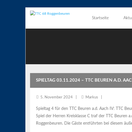
Skip
Startseite
Aktu
to
content
SPIELTAG 03.11.2024 – TTC BEUREN A.D. AAC
5. November 2024
Markus
Spieltag 4 für den TTC Beuren a.d. Aach IV: TTC Be
Spiel der Herren Kreisklasse C traf der TTC Beuren 
Roggenbeuren. Die Gäste entführten bei diesem äuß