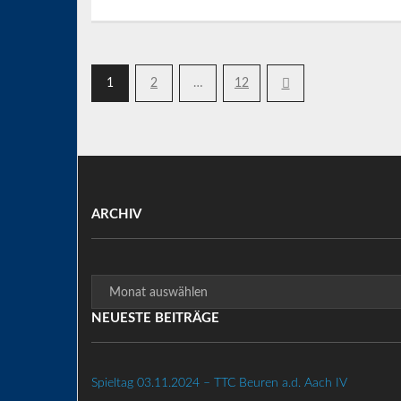
1
2
…
12
ARCHIV
Archiv
NEUESTE BEITRÄGE
Spieltag 03.11.2024 – TTC Beuren a.d. Aach IV