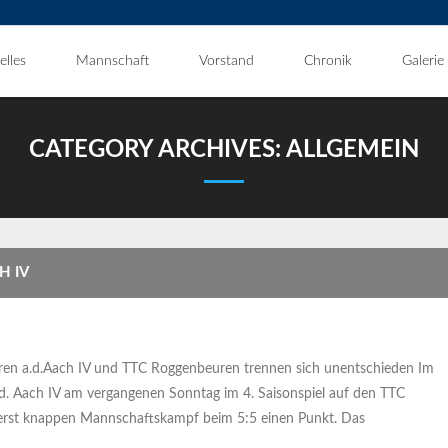
elles
Mannschaft
Vorstand
Chronik
Galerie
CATEGORY ARCHIVES:
ALLGEMEIN
H IV
uren a.d.Aach IV und TTC Roggenbeuren trennen sich unentschieden Im
a.d. Aach IV am vergangenen Sonntag im 4. Saisonspiel auf den TTC
erst knappen Mannschaftskampf beim 5:5 einen Punkt. Das