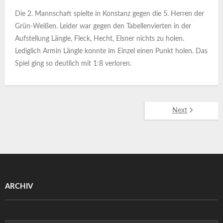
Die 2. Mannschaft spielte in Konstanz gegen die 5. Herren der
Grün-Weißen. Leider war gegen den Tabellenvierten in der
Aufstellung Längle, Fleck, Hecht, Elsner nichts zu holen.
Lediglich Armin Längle konnte im Einzel einen Punkt holen. Das
Spiel ging so deutlich mit 1:8 verloren.
Next
ARCHIV
Archiv