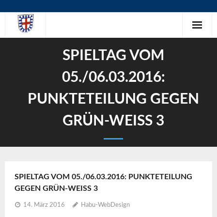
Skip
to
content
SPIELTAG VOM
05./06.03.2016:
PUNKTETEILUNG GEGEN
GRÜN-WEISS 3
SPIELTAG VOM 05./06.03.2016: PUNKTETEILUNG
GEGEN GRÜN-WEISS 3
14. März 2016
Habu-WebDesign