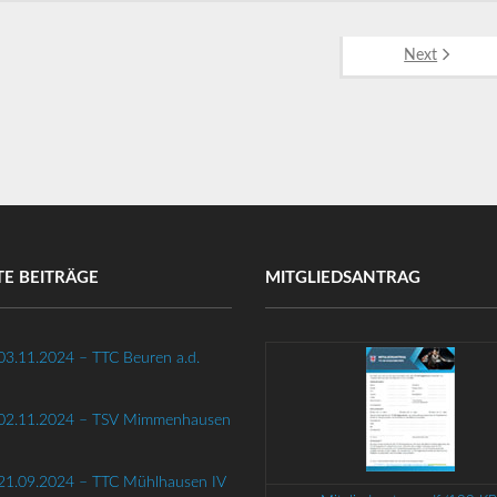
Next
TE BEITRÄGE
MITGLIEDSANTRAG
 03.11.2024 – TTC Beuren a.d.
g 02.11.2024 – TSV Mimmenhausen
 21.09.2024 – TTC Mühlhausen IV