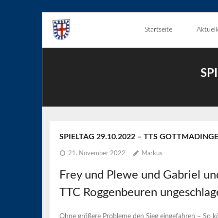
Skip
Startseite
Aktuell
to
content
SP
SPIELTAG 29.10.2022 – TTS GOTTMADINGE
21. November 2022
Markus
Frey und Plewe und Gabriel un
TTC Roggenbeuren ungeschlag
Ohne größere Probleme den Sieg eingefahren – So k