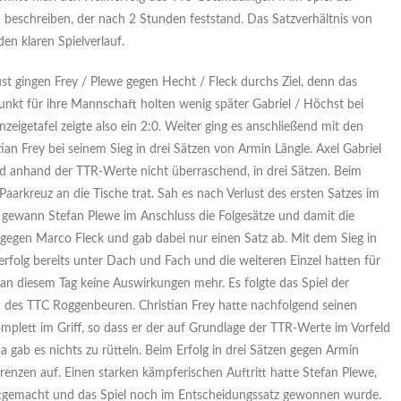
beschreiben, der nach 2 Stunden feststand. Das Satzverhältnis von
den klaren Spielverlauf.
st gingen Frey / Plewe gegen Hecht / Fleck durchs Ziel, denn das
unkt für ihre Mannschaft holten wenig später Gabriel / Höchst bei
nzeigetafel zeigte also ein 2:0. Weiter ging es anschließend mit den
n Frey bei seinem Sieg in drei Sätzen von Armin Längle. Axel Gabriel
 anhand der TTR-Werte nicht überraschend, in drei Sätzen. Beim
 Paarkreuz an die Tische trat. Sah es nach Verlust des ersten Satzes im
o gewann Stefan Plewe im Anschluss die Folgesätze und damit die
t gegen Marco Fleck und gab dabei nur einen Satz ab. Mit dem Sieg in
folg bereits unter Dach und Fach und die weiteren Einzel hatten für
n diesem Tag keine Auswirkungen mehr. Es folgte das Spiel der
d des TTC Roggenbeuren. Christian Frey hatte nachfolgend seinen
mplett im Griff, so dass er der auf Grundlage der TTR-Werte im Vorfeld
a gab es nichts zu rütteln. Beim Erfolg in drei Sätzen gegen Armin
renzen auf. Einen starken kämpferischen Auftritt hatte Stefan Plewe,
ttgemacht und das Spiel noch im Entscheidungssatz gewonnen wurde.