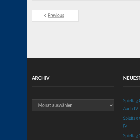
Previous
ARCHIV
NEUES
Archiv
Spieltag
Aach IV
Spielta
IV
Spieltag