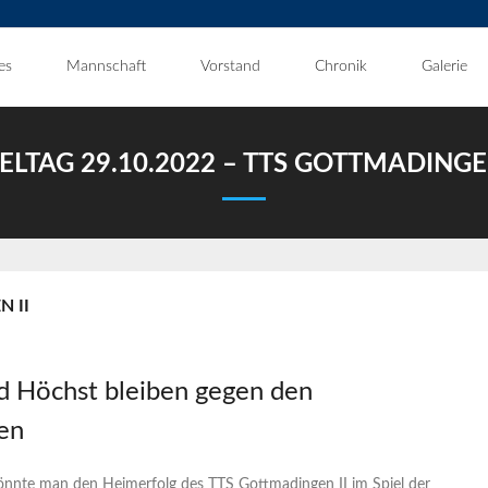
es
Mannschaft
Vorstand
Chronik
Galerie
IELTAG 29.10.2022 – TTS GOTTMADINGEN
N II
d Höchst bleiben gegen den
en
önnte man den Heimerfolg des TTS Gottmadingen II im Spiel der