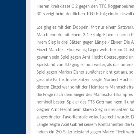
Herren Kreisklasse C 2 gegen den TTC Roggenbeuren 
30:5 zeigt beim deutlichen 10:0-Erfolg eindrucksvoll 
Los ging es mit den Doppeln. Mit nur einem Satzverlu
Match endete mit einem 3:1-Erfolg. Einen sicheren P
ihrem Sieg in drei Sätzen gegen Längle / Elsner. Die A
Einzel-Matches. Eher wenig Gegenwehr bekam Christia
gewann sein Spiel gegen Arnt Hecht überzeugend und
Spielstand von 4:0 ging es nun weiter, als das untere
Spiel gegen Markus Elsner zunächst nicht gut aus, s
gesamte Partie. In vier Sätzen siegte Norbert Höchs
diesem Einzel war somit der Heimteam-Mannschaftser
die Frage nach dem Sieger des Mannschaftskampfes a
nominell besten Spieler des TTS Gottmadingen II un
Gegner Arnt Hecht beim klaren Sieg in drei Sätzen ko
zugeordneten Favoritenrolle vollauf gerecht wurde. D
Längle zeigte Axel Gabriel seinem Kontrahenten die G
indem ein 2:0-Satzrückstand gegen Marco Fleck we